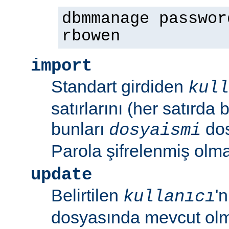
dbmmanage passwor
rbowen
import
Standart girdiden
kull
satırlarını (her satırda 
bunları
dos
dosyaismi
Parola şifrelenmiş olmal
update
Belirtilen
'
kullanıcı
dosyasında mevcut olm