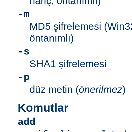
hariç, öntanımlı)
-m
MD5 şifrelemesi (Win3
öntanımlı)
-s
SHA1 şifrelemesi
-p
düz metin (
önerilmez
)
Komutlar
add