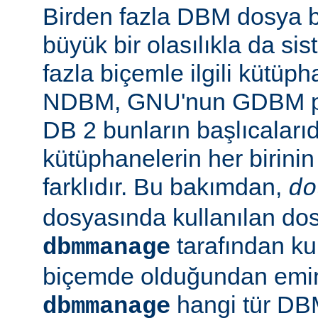
Birden fazla DBM dosya b
büyük bir olasılıkla da si
fazla biçemle ilgili kütüp
NDBM, GNU'nun GDBM pro
DB 2 bunların başlıcalarıd
kütüphanelerin her birinin
farklıdır. Bu bakımdan,
do
dosyasında kullanılan do
tarafından kul
dbmmanage
biçemde olduğundan emin 
hangi tür DB
dbmmanage