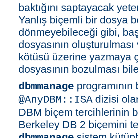
baktığını saptayacak yeterl
Yanlış biçemli bir dosya be
dönmeyebileceği gibi, ba
dosyasının oluşturulması
kötüsü üzerine yazmaya 
dosyasının bozulması bile 
programının 
dbmmanage
dizisi ol
@AnyDBM::ISA
DBM biçem tercihlerinin bir
Berkeley DB 2 biçemini te
sistem kütüph
dbmmanage