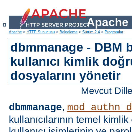
Apache 
Apache
>
HTTP Sunucusu
>
Belgeleme
>
Sürüm 2.4
>
Programlar
dbmmanage - DBM b
kullanıcı kimlik doğ
dosyalarını yönetir
Mevcut Dill
,
dbmmanage
mod_authn_d
kullanıcılarının temel kimlik
kullanıcı isimlerinin ve paro