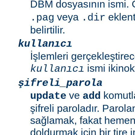
DBM dosyasının ismi. G
veya
eklent
.pag
.dir
belirtilir.
kullanıcı
İşlemleri gerçekleştirec
ismi ikinok
kullanıcı
şifreli_parola
ve
komutla
update
add
şifreli paroladır. Parol
sağlamak, fakat hemen 
doldurmak için bir tire i