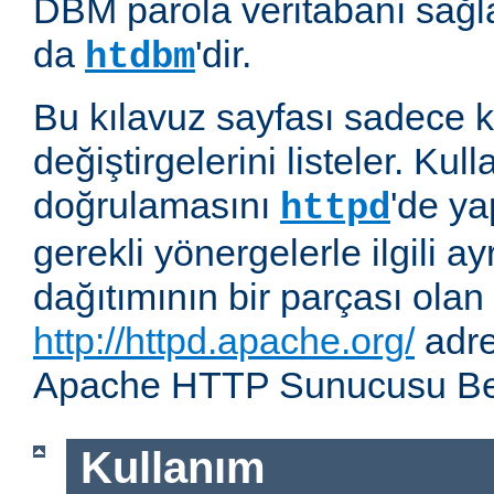
DBM parola veritabanı sağla
da
'dir.
htdbm
Bu kılavuz sayfası sadece k
değiştirgelerini listeler. Kull
doğrulamasını
'de ya
httpd
gerekli yönergelerle ilgili ay
dağıtımının bir parçası olan
http://httpd.apache.org/
adre
Apache HTTP Sunucusu Belg
Kullanım