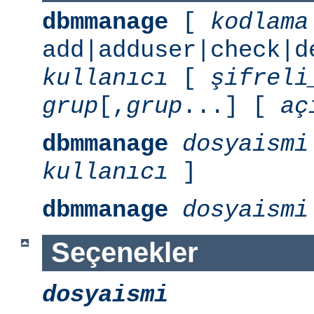
dbmmanage
[
kodlama
add|adduser|check|d
kullanıcı
[
şifreli
grup
[,
grup
...] [
aç
dbmmanage
dosyaismi
kullanıcı
]
dbmmanage
dosyaismi
Seçenekler
dosyaismi