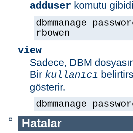
komutu gibidi
adduser
dbmmanage passwor
rbowen
view
Sadece, DBM dosyasının
Bir
belirti
kullanıcı
gösterir.
dbmmanage passwor
Hatalar