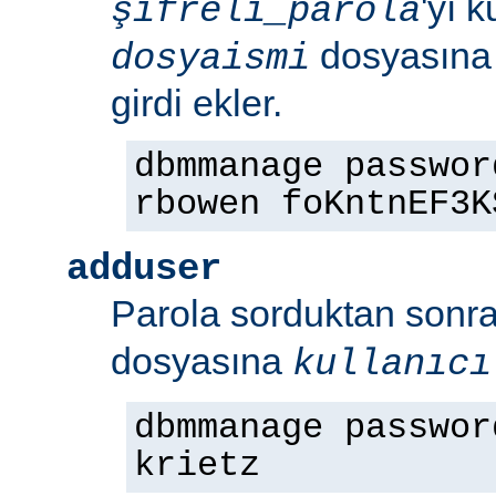
'yı 
şifreli_parola
dosyasın
dosyaismi
girdi ekler.
dbmmanage passwor
rbowen foKntnEF3K
adduser
Parola sorduktan sonr
dosyasına
kullanıcı
dbmmanage passwor
krietz