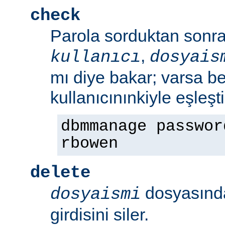
check
Parola sorduktan sonra 
,
kullanıcı
dosyais
mı diye bakar; varsa bel
kullanıcınınkiyle eşleşt
dbmmanage passwor
rbowen
delete
dosyasın
dosyaismi
girdisini siler.